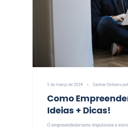
5 de março de 2024
Ganhar Dinheiro pel
Como Empreender p
Ideias + Dicas!
O empreendedorismo impulsiona a inova