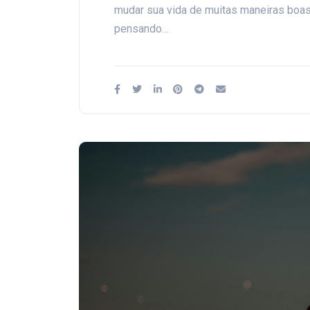
mudar sua vida de muitas maneiras boas
pensando…