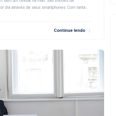
ém sem um celular na mão. São bilhões de
or dia através de seus smartphones. Com tanta…
Continue lendo